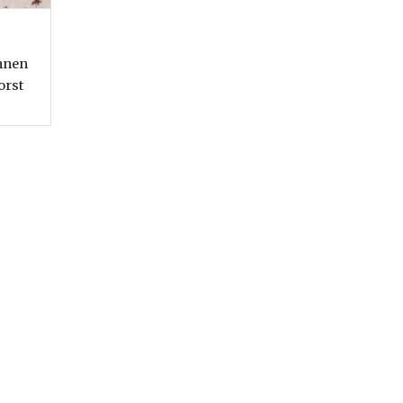
nnen
orst