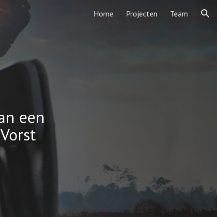
Home
Projecten
Team
ion
an een
Vorst