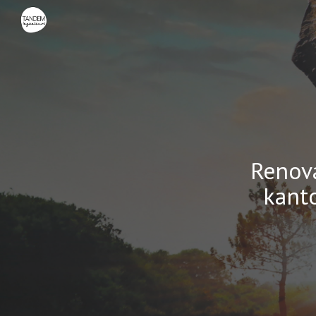
Sk
Renov
kant