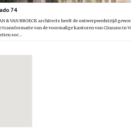
ado 74
N & VAN BROECK architects heeft de ontwerpwedstrijd gewo
e transformatie van de voormalige kantoren van Cinzano in V
rtien soc...